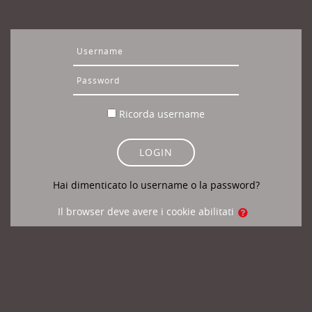
Vai al contenuto principale
Username
Password
Ricorda username
LOGIN
Hai dimenticato lo username o la password?
Il browser deve avere i cookie abilitati